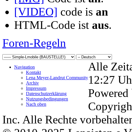
[VIDEO]
code is
an
HTML-Code ist
aus
.
Foren-Regeln
Alle Zeit
Navigation
Kontakt
12:27
Uh
Lena Meyer-Landrut Community
Archiv
Impressum
Powered
Datenschutzerklärung
Nutzungsbedingungen
Copyrigh
Nach oben
Inc. Alle Rechte vorbehalte