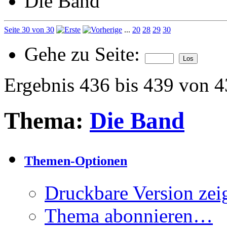
Die Band
Seite 30 von 30
...
20
28
29
30
Gehe zu Seite:
Ergebnis 436 bis 439 von 
Thema:
Die Band
Themen-Optionen
Druckbare Version zei
Thema abonnieren…