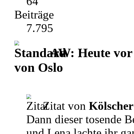
64
Beiträge
7.795
AW: Heute vor 
von Oslo
Zitat von
Kölscher
Dann dieser tosende Be
und Lena lachte ihr ga