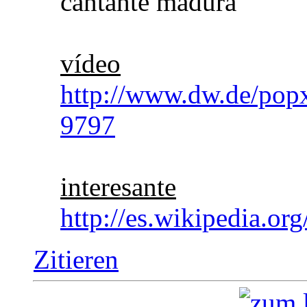
cantante madura
vídeo
http://www.dw.de/popx
9797
interesante
http://es.wikipedia.o
Zitieren