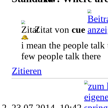
Zitat von
cue
i mean the people talk 
few people talk there
Zitieren
23.07.2014,
10:42