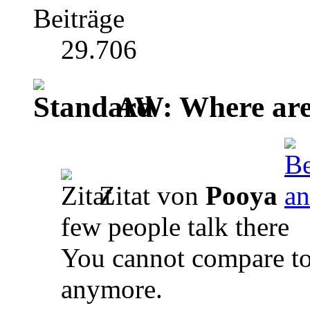
Beiträge
29.706
AW: Where are 
Zitat von
Pooya
few people talk there
You cannot compare to
anymore.