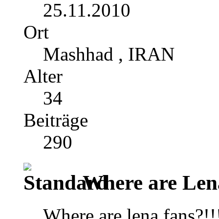
25.11.2010
Ort
Mashhad , IRAN
Alter
34
Beiträge
290
Where are Lena
Where are lena fans?!