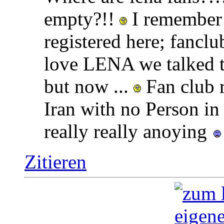
empty?!!
I remember f
registered here; fanclu
love LENA we talked t
but now ...
Fan club r
Iran with no Person in
really really anoying
Zitieren