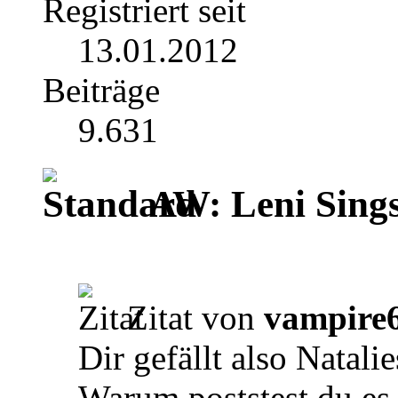
Registriert seit
13.01.2012
Beiträge
9.631
AW: Leni Sing
Zitat von
vampire
Dir gefällt also Natali
Warum poststest du es 