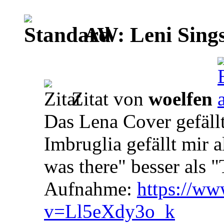
AW: Leni Sing
Zitat von
woelfen
Das Lena Cover gefällt
Imbruglia gefällt mir a
was there" besser als "
Aufnahme:
https://w
v=Ll5eXdy3o_k