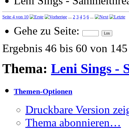
Leni Sings - Sammelthre
Seite 4 von 10
...
2
3
4
5
6
...
Gehe zu Seite:
Ergebnis 46 bis 60 von 145
Thema:
Leni Sings -
Themen-Optionen
Druckbare Version zei
Thema abonnieren…