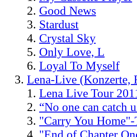
Good News
Stardust
Crystal Sky
Only Love, L
Loyal To Myself
Lena-Live (Konzerte, Fe
Lena Live Tour 201
“No one can catch 
"Carry You Home"-
"End of Chapter On