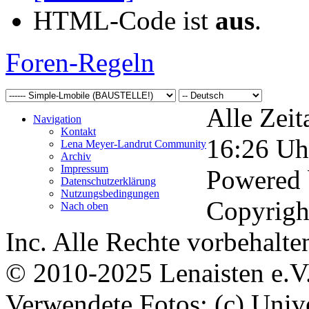
HTML-Code ist
aus
.
Foren-Regeln
Alle Zeit
Navigation
Kontakt
16:26
Uh
Lena Meyer-Landrut Community
Archiv
Impressum
Powered
Datenschutzerklärung
Nutzungsbedingungen
Copyrigh
Nach oben
Inc. Alle Rechte vorbehalte
© 2010-2025 Lenaisten e.V
Verwendete Fotos: (c) Uni