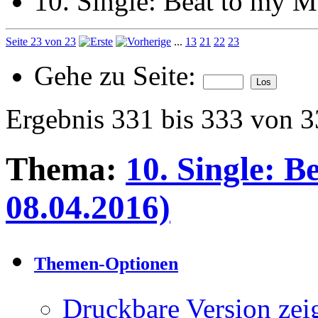
10. Single: Beat to my 
Seite 23 von 23
...
13
21
22
23
Gehe zu Seite:
Ergebnis 331 bis 333 von 
Thema:
10. Single: 
08.04.2016)
Themen-Optionen
Druckbare Version zei