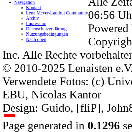
Alle Zeit
Navigation
Kontakt
06:56
Uh
Lena Meyer-Landrut Community
Archiv
Impressum
Powered
Datenschutzerklärung
Nutzungsbedingungen
Copyrigh
Nach oben
Inc. Alle Rechte vorbehalte
© 2010-2025 Lenaisten e.V
Verwendete Fotos: (c) Uni
EBU, Nicolas Kantor
Design: Guido, [fliP], Joh
Page generated in
0.1296
se