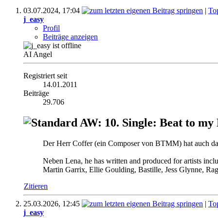
03.07.2024,
17:04
|
To
j_easy
Profil
Beiträge anzeigen
AI Angel
Registriert seit
14.01.2011
Beiträge
29.706
AW: 10. Single: Beat to my
Der Herr Coffer (ein Composer von BTMM) hat auch dan
Neben Lena, he has written and produced for artists in
Martin Garrix, Ellie Goulding, Bastille, Jess Glynne, 
Zitieren
25.03.2026,
12:45
|
To
j_easy