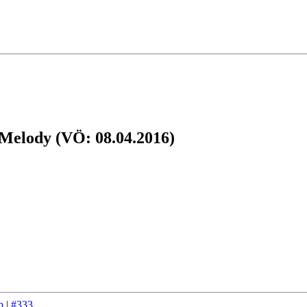
 Melody (VÖ: 08.04.2016)
p
|
#333