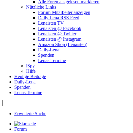
Alle Foren als gelesen markieren
Nützliche Links
Forum-Mitarbeiter anzeigen
Daily Lena RSS Feed
Lenaisten TV
Lenaisten @ Facebook
Lenaisten @ Twitter
Lenaisten @ Instagram
Amazon Shop (Lenaisten)
Daily-Lena
Spenden
Lenas Termine
iSpy
Hilfe
Heutige Beiträge
Daily-Lena
Spenden
Lenas Termine
Erweiterte Suche
Forum