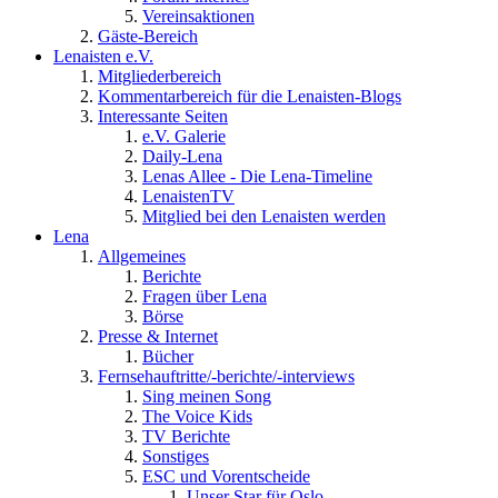
Vereinsaktionen
Gäste-Bereich
Lenaisten e.V.
Mitgliederbereich
Kommentarbereich für die Lenaisten-Blogs
Interessante Seiten
e.V. Galerie
Daily-Lena
Lenas Allee - Die Lena-Timeline
LenaistenTV
Mitglied bei den Lenaisten werden
Lena
Allgemeines
Berichte
Fragen über Lena
Börse
Presse & Internet
Bücher
Fernsehauftritte/-berichte/-interviews
Sing meinen Song
The Voice Kids
TV Berichte
Sonstiges
ESC und Vorentscheide
Unser Star für Oslo