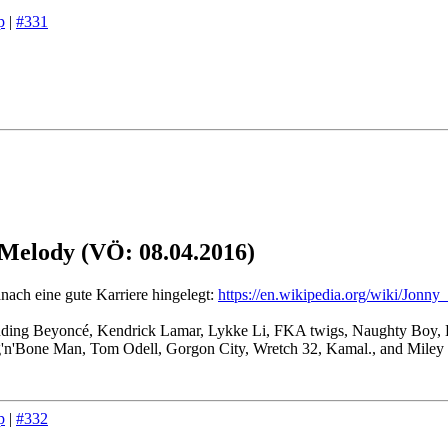
p
|
#331
 Melody (VÖ: 08.04.2016)
ach eine gute Karriere hingelegt:
https://en.wikipedia.org/wiki/Jonny
cluding Beyoncé, Kendrick Lamar, Lykke Li, FKA twigs, Naughty Boy, E
Rag'n'Bone Man, Tom Odell, Gorgon City, Wretch 32, Kamal., and Miley
p
|
#332