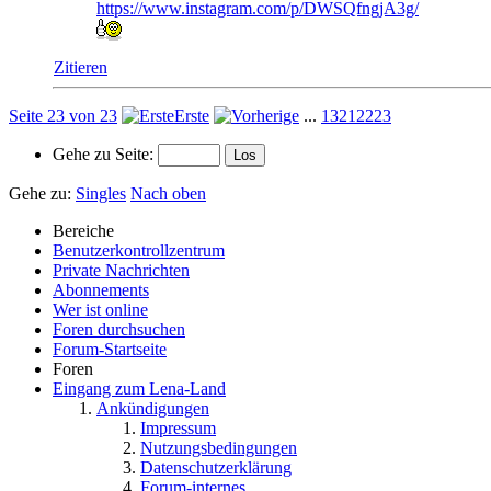
https://www.instagram.com/p/DWSQfngjA3g/
Zitieren
Seite 23 von 23
Erste
...
13
21
22
23
Gehe zu Seite:
Gehe zu:
Singles
Nach oben
Bereiche
Benutzerkontrollzentrum
Private Nachrichten
Abonnements
Wer ist online
Foren durchsuchen
Forum-Startseite
Foren
Eingang zum Lena-Land
Ankündigungen
Impressum
Nutzungsbedingungen
Datenschutzerklärung
Forum-internes