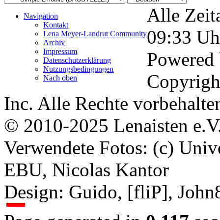
Alle Zeit
Navigation
Kontakt
09:33
Uh
Lena Meyer-Landrut Community
Archiv
Impressum
Powered
Datenschutzerklärung
Nutzungsbedingungen
Copyrigh
Nach oben
Inc. Alle Rechte vorbehalte
© 2010-2025 Lenaisten e.V
Verwendete Fotos: (c) Uni
EBU, Nicolas Kantor
Design: Guido, [fliP], Joh