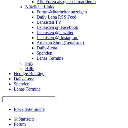
Alle Foren als gelesen markieren
Nützliche Links
Forum-Mitarbeiter anzeigen
Daily Lena RSS Feed
Lenaisten TV
Lenaisten @ Facebook
Lenaisten @ Twitter
Lenaisten @ Instagram
Amazon Shop (Lenaisten)
Daily-Lena
Spenden
Lenas Termine
iSpy
Hilfe
Heutige Beiträge
Daily-Lena
Spenden
Lenas Termine
Erweiterte Suche
Forum