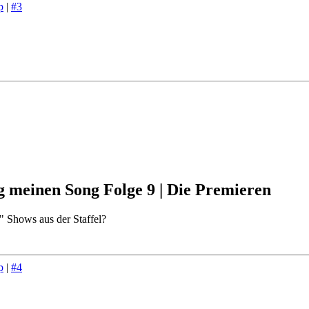
p
|
#3
g meinen Song Folge 9 | Die Premieren
" Shows aus der Staffel?
p
|
#4