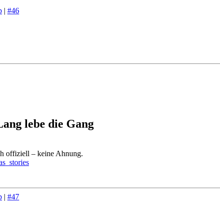
p
|
#46
Lang lebe die Gang
ch offiziell – keine Ahnung.
s_stories
p
|
#47