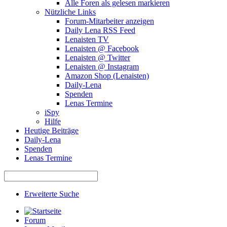
Alle Foren als gelesen markieren
Nützliche Links
Forum-Mitarbeiter anzeigen
Daily Lena RSS Feed
Lenaisten TV
Lenaisten @ Facebook
Lenaisten @ Twitter
Lenaisten @ Instagram
Amazon Shop (Lenaisten)
Daily-Lena
Spenden
Lenas Termine
iSpy
Hilfe
Heutige Beiträge
Daily-Lena
Spenden
Lenas Termine
Erweiterte Suche
Forum