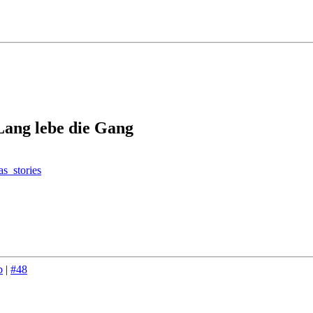
Lang lebe die Gang
s_stories
p
|
#48