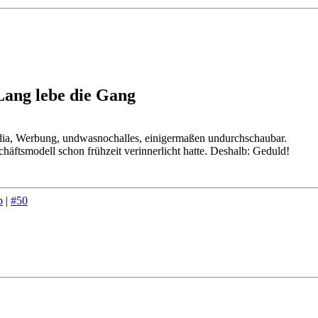
Lang lebe die Gang
dia, Werbung, undwasnochalles, einigermaßen undurchschaubar.
chäftsmodell schon frühzeit verinnerlicht hatte. Deshalb: Geduld!
p
|
#50