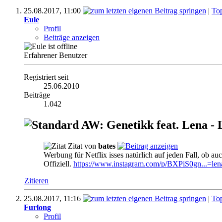
25.08.2017,
11:00
|
To
Eule
Profil
Beiträge anzeigen
Erfahrener Benutzer
Registriert seit
25.06.2010
Beiträge
1.042
AW: Genetikk feat. Lena - 
Zitat von
bates
Werbung für Netflix isses natürlich auf jeden Fall, ob au
Offiziell.
https://www.instagram.com/p/BXPiS0gn...=lena
Zitieren
25.08.2017,
11:16
|
To
Furlong
Profil