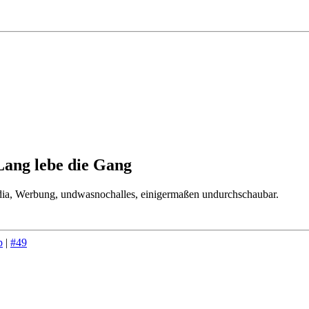
Lang lebe die Gang
dia, Werbung, undwasnochalles, einigermaßen undurchschaubar.
p
|
#49