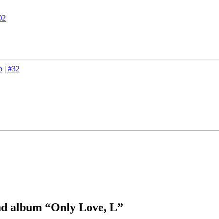
02
p
|
#32
d album “Only Love, L”