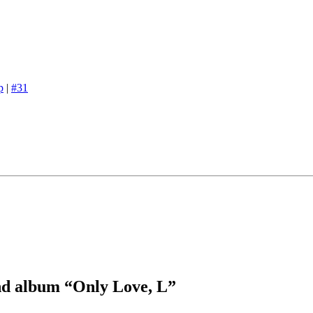
p
|
#31
d album “Only Love, L”