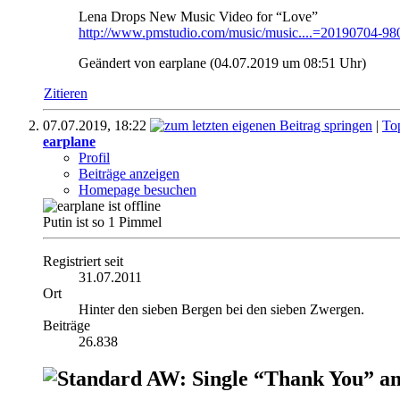
Lena Drops New Music Video for “Love”
http://www.pmstudio.com/music/music....=20190704-98
Geändert von earplane (04.07.2019 um
08:51
Uhr)
Zitieren
07.07.2019,
18:22
|
To
earplane
Profil
Beiträge anzeigen
Homepage besuchen
Putin ist so 1 Pimmel
Registriert seit
31.07.2011
Ort
Hinter den sieben Bergen bei den sieben Zwergen.
Beiträge
26.838
AW: Single “Thank You” an