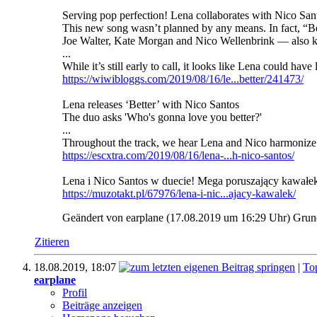
Serving pop perfection! Lena collaborates with Nico San
This new song wasn’t planned by any means. In fact, “Be
Joe Walter, Kate Morgan and Nico Wellenbrink — also 
...
While it’s still early to call, it looks like Lena could h
https://wiwibloggs.com/2019/08/16/le...better/241473/
Lena releases ‘Better’ with Nico Santos
The duo asks 'Who's gonna love you better?'
...
Throughout the track, we hear Lena and Nico harmonize we
https://escxtra.com/2019/08/16/lena-...h-nico-santos/
Lena i Nico Santos w duecie! Mega poruszający kawałe
https://muzotakt.pl/67976/lena-i-nic...ajacy-kawalek/
Geändert von earplane (17.08.2019 um
16:29
Uhr)
Grun
Zitieren
18.08.2019,
18:07
|
To
earplane
Profil
Beiträge anzeigen