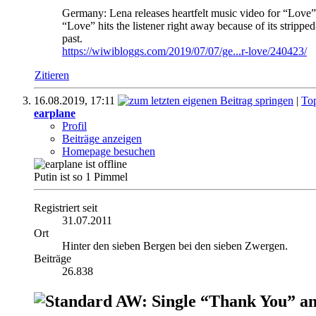
Germany: Lena releases heartfelt music video for “Love”
“Love” hits the listener right away because of its strip
past.
https://wiwibloggs.com/2019/07/07/ge...r-love/240423/
Zitieren
16.08.2019,
17:11
|
To
earplane
Profil
Beiträge anzeigen
Homepage besuchen
Putin ist so 1 Pimmel
Registriert seit
31.07.2011
Ort
Hinter den sieben Bergen bei den sieben Zwergen.
Beiträge
26.838
AW: Single “Thank You” an