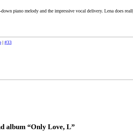
ped-down piano melody and the impressive vocal delivery. Lena does rea
p
|
#33
d album “Only Love, L”