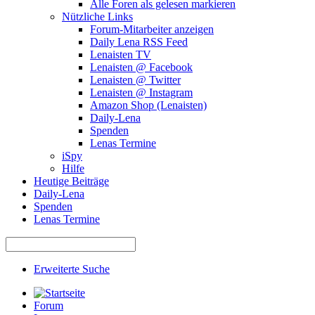
Alle Foren als gelesen markieren
Nützliche Links
Forum-Mitarbeiter anzeigen
Daily Lena RSS Feed
Lenaisten TV
Lenaisten @ Facebook
Lenaisten @ Twitter
Lenaisten @ Instagram
Amazon Shop (Lenaisten)
Daily-Lena
Spenden
Lenas Termine
iSpy
Hilfe
Heutige Beiträge
Daily-Lena
Spenden
Lenas Termine
Erweiterte Suche
Forum