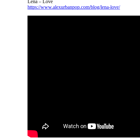
Lena – Love
https://www.alexurbanpop.com/blog/lena-love/