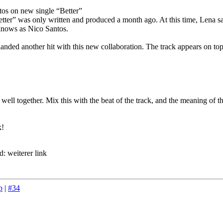
tos on new single “Better”
tter” was only written and produced a month ago. At this time, Lena sa
knows as Nico Santos.
ave landed another hit with this new collaboration. The track appears on 
ll together. Mix this with the beat of the track, and the meaning of th
k!
d:
weiterer link
p
|
#34