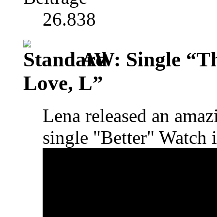
26.838
AW: Single “T
Love, L”
Lena released an amaz
single "Better" Watch 