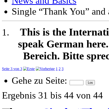
News and Basics
Single “Thank You” and
This is the Internat
speak German here. /
Bereich. Bitte spre
Seite 3 von 3
1
2
3
Gehe zu Seite:
Ergebnis 31 bis 44 von 44