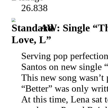
26.838
AW: Single “T
Love, L”
Serving pop perfection
Santos on new single “
This new song wasn’t 
“Better” was only wri
At this time, Lena sat