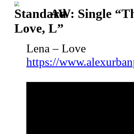
AW: Single “T
Love, L”
Lena – Love
https://www.alexurban