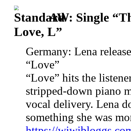
AW: Single “T
Love, L”
Germany: Lena releases
“Love”
“Love” hits the listene
stripped-down piano m
vocal delivery. Lena d
something she was more
https://wiwibloggs.com