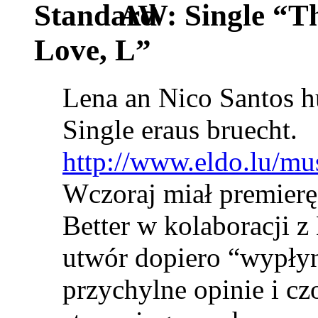
AW: Single “T
Love, L”
Lena an Nico Santos h
Single eraus bruecht.
http://www.eldo.lu/mu
Wczoraj miał premierę
Better w kolaboracji 
utwór dopiero “wypłyn
przychylne opinie i cz