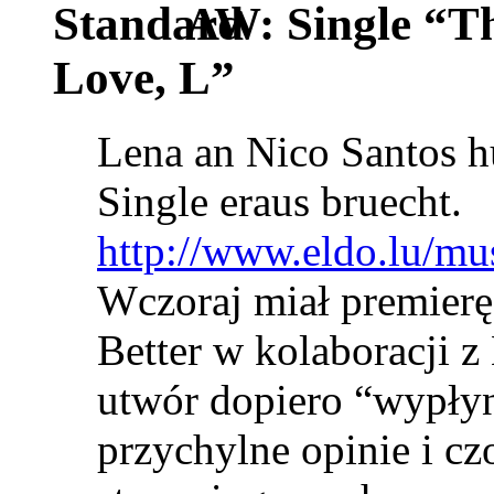
AW: Single “T
Love, L”
Lena an Nico Santos h
Single eraus bruecht.
http://www.eldo.lu/mu
Wczoraj miał premierę
Better w kolaboracji 
utwór dopiero “wypłyn
przychylne opinie i cz