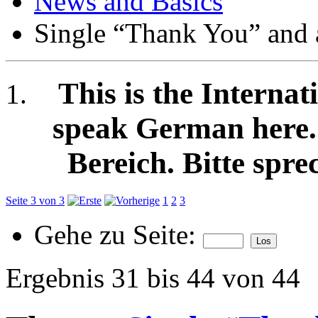
News and Basics
Single “Thank You” and
This is the Internat
speak German here. /
Bereich. Bitte spre
Seite 3 von 3
1
2
3
Gehe zu Seite:
Ergebnis 31 bis 44 von 44