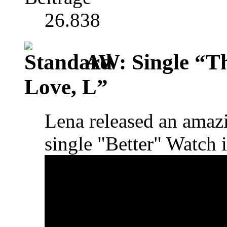
26.838
AW: Single “T
Love, L”
Lena released an amaz
single "Better" Watch 