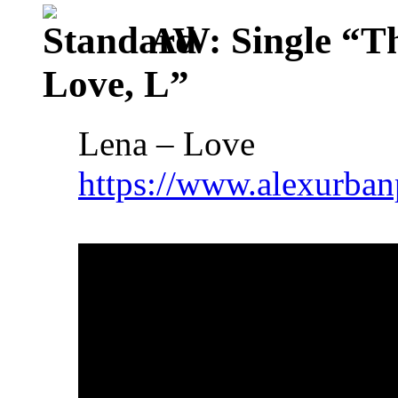
AW: Single “T
Love, L”
Lena – Love
https://www.alexurban