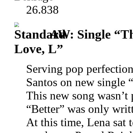
26.838
AW: Single “T
Love, L”
Serving pop perfection
Santos on new single “
This new song wasn’t 
“Better” was only wri
At this time, Lena sat