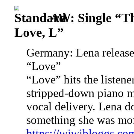
AW: Single “T
Love, L”
Germany: Lena releases
“Love”
“Love” hits the listene
stripped-down piano m
vocal delivery. Lena d
something she was more
https://wiwibloggs.com