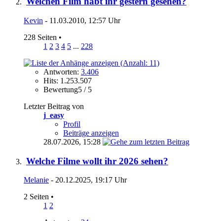
Welchen Film habt ihr gestern gesehen?
Kevin
- 11.03.2010, 12:57 Uhr
228 Seiten
•
1
2
3
4
5
...
228
Antworten:
3.406
Hits: 1.253.507
Bewertung5 / 5
Letzter Beitrag von
j_easy
Profil
Beiträge anzeigen
28.07.2026,
15:28
Welche Filme wollt ihr 2026 sehen?
Melanie
- 20.12.2025, 19:17 Uhr
2 Seiten
•
1
2