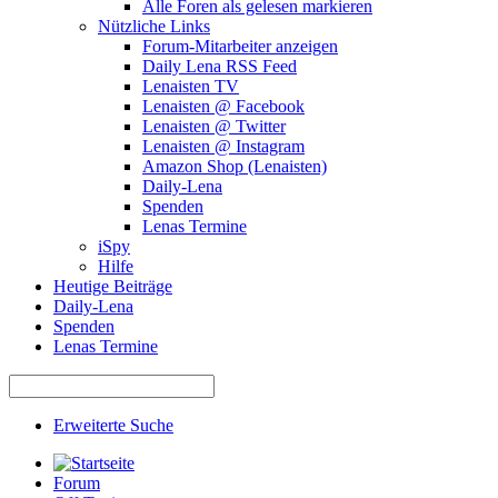
Alle Foren als gelesen markieren
Nützliche Links
Forum-Mitarbeiter anzeigen
Daily Lena RSS Feed
Lenaisten TV
Lenaisten @ Facebook
Lenaisten @ Twitter
Lenaisten @ Instagram
Amazon Shop (Lenaisten)
Daily-Lena
Spenden
Lenas Termine
iSpy
Hilfe
Heutige Beiträge
Daily-Lena
Spenden
Lenas Termine
Erweiterte Suche
Forum