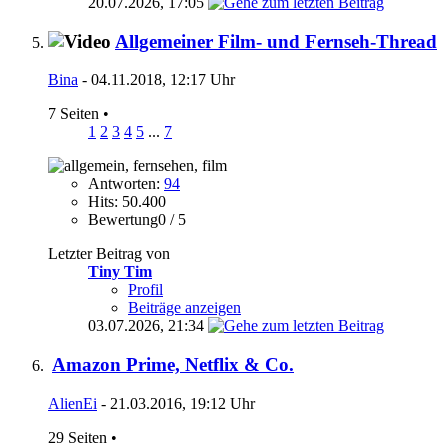
20.07.2026,
17:05
Allgemeiner Film- und Fernseh-Thread
Bina
- 04.11.2018, 12:17 Uhr
7 Seiten
•
1
2
3
4
5
...
7
Antworten:
94
Hits: 50.400
Bewertung0 / 5
Letzter Beitrag von
Tiny Tim
Profil
Beiträge anzeigen
03.07.2026,
21:34
Amazon Prime, Netflix & Co.
AlienEi
- 21.03.2016, 19:12 Uhr
29 Seiten
•