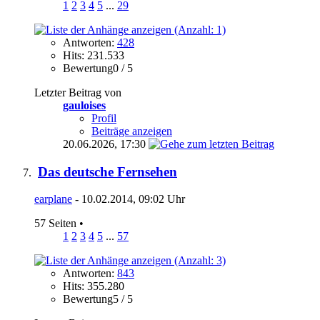
1
2
3
4
5
...
29
Antworten:
428
Hits: 231.533
Bewertung0 / 5
Letzter Beitrag von
gauloises
Profil
Beiträge anzeigen
20.06.2026,
17:30
Das deutsche Fernsehen
earplane
- 10.02.2014, 09:02 Uhr
57 Seiten
•
1
2
3
4
5
...
57
Antworten:
843
Hits: 355.280
Bewertung5 / 5