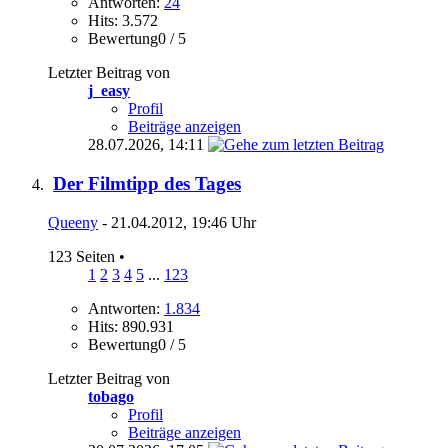
Antworten:
24
Hits: 3.572
Bewertung0 / 5
Letzter Beitrag von
j_easy
Profil
Beiträge anzeigen
28.07.2026,
14:11
Der Filmtipp des Tages
Queeny
- 21.04.2012, 19:46 Uhr
123 Seiten
•
1
2
3
4
5
...
123
Antworten:
1.834
Hits: 890.931
Bewertung0 / 5
Letzter Beitrag von
tobago
Profil
Beiträge anzeigen