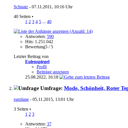
Schnatz
- 07.11.2011, 10:16 Uhr
40 Seiten
•
1
2
3
4
5
...
40
Antworten:
590
Hits: 1.251.042
Bewertung5 / 5
Letzter Beitrag von
Eulenspiegel
Profil
Beiträge anzeigen
25.08.2022,
16:18
Umfrage:
Mode, Schönheit, Roter Te
earplane
- 05.11.2015, 13:01 Uhr
3 Seiten
•
1
2
3
Antworten:
37