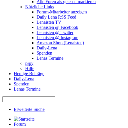
Alle Foren als gelesen markieren
Nützliche Links
Forum-Mitarbeiter anzeigen
Daily Lena RSS Feed
Lenaisten TV
Lenaisten @ Facebook
Lenaisten @ Twitter
Lenaisten @ Instagram
Amazon Shop (Lenaisten)
Daily-Lena
Spenden
Lenas Termine
iSpy
Hilfe
Heutige Beiträge
Daily-Lena
Spenden
Lenas Termine
Erweiterte Suche
Forum