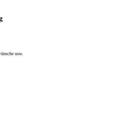
g
swünsche usw.