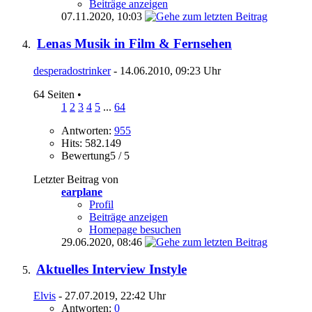
Beiträge anzeigen
07.11.2020,
10:03
Lenas Musik in Film & Fernsehen
desperadostrinker
- 14.06.2010, 09:23 Uhr
64 Seiten
•
1
2
3
4
5
...
64
Antworten:
955
Hits: 582.149
Bewertung5 / 5
Letzter Beitrag von
earplane
Profil
Beiträge anzeigen
Homepage besuchen
29.06.2020,
08:46
Aktuelles Interview Instyle
Elvis
- 27.07.2019, 22:42 Uhr
Antworten:
0