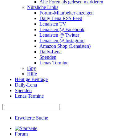
Alle Foren als gelesen markieren
Nützliche Links
Forum-Mitarbeiter anzeigen
Daily Lena RSS Feed
Lenaisten TV
Lenaisten @ Facebook
Lenaisten @ Twitter
Lenaisten @ Instagram
Amazon Shop (Lenaisten)
Daily-Lena
Spenden
Lenas Termine
iSpy
Hilfe
Heutige Beiträge
Daily-Lena
Spenden
Lenas Termine
Erweiterte Suche
Forum